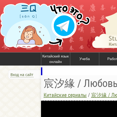
Китайский язык
Учеба
Рабо
онлайн
Вход на сайт
宸汐緣 / Любовь 
Китайские сериалы
/
宸汐緣 / Люб