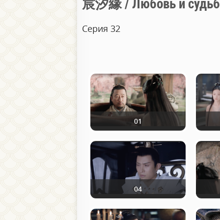
宸汐緣 / Любовь и судьб
Серия 32
01
04