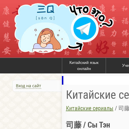
Китайский язык
Уче
онлайн
Вход на сайт
Китайские с
Китайские сериалы
/
司藤 
司藤 / Сы Тэн