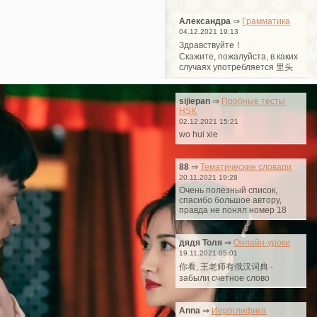
Александра
⇒
Грамматика
04.12.2021 19:13
Здравствуйте！
Cкажите, пожалуйста, в каких
случаях употребляется 里头
sijiepan
⇒
Пробные тесты
HSK
02.12.2021 15:21
wo hui xie
88
⇒
Тематические словари
20.11.2021 19:28
Очень полезный список,
спасибо большое автору,
правда не понял номер 18
дядя Толя
⇒
Онлайн-уроки
19.11.2021 05:01
你看, 王老师有俄汉词典 -
забыли счетное слово
Anna
⇒
Иероглифика