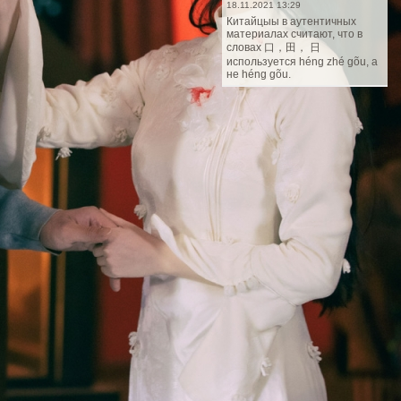
18.11.2021 13:29
Китайцыы в аутентичных
материалах считают, что в
словах 口，田， 日
используется héng zhé gõu, а
не héng gõu.