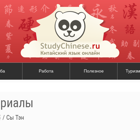
ба
Работа
Полезное
Туризм
ериалы
/ Сы Тэн