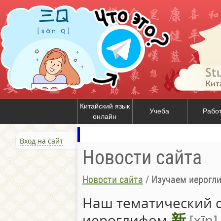
Китайский язык
Учеба
Рабо
онлайн
Вход на сайт
Новости сайта
Новости сайта
/
Изучаем иерогл
Наш тематический с
新
xīn
иероглифом