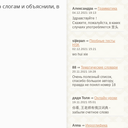
 слогам и объяснили, в
Александра
⇒
Грамматика
04.12.2021 19:13
Здравствуйте！
Cкажите, пожалуйста, в каких
случаях употребляется 里头
sijiepan
⇒
Пробные тесты
HSK
02.12.2021 15:21
wo hui xie
88
⇒
Тематические словари
20.11.2021 19:28
Очень полезный список,
спасибо большое автору,
правда не понял номер 18
дядя Толя
⇒
Онлайн-уроки
19.11.2021 05:01
你看, 王老师有俄汉词典 -
забыли счетное слово
Anna
⇒
Иероглифика