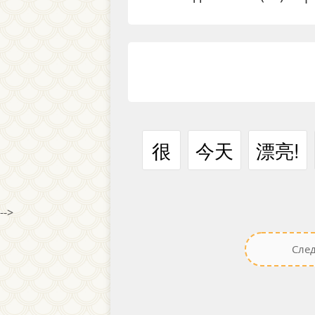
很
今天
漂亮!
-->
Сле