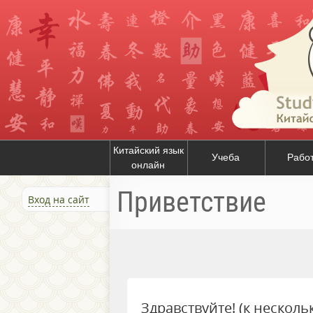
Китайский язык
Учеба
Рабо
онлайн
Приветствие
Вход на сайт
Здравствуйте! (к нескол