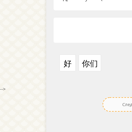
好
你们
-->
Сле