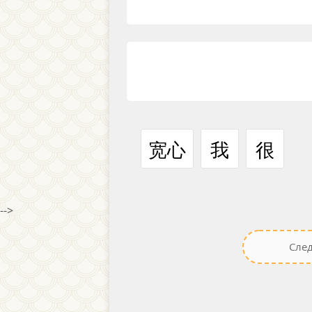
宽心
我
很
-->
Сле