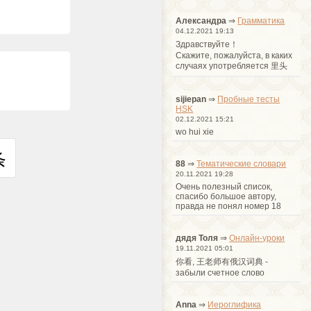
Александра
⇒
Грамматика
04.12.2021 19:13
Здравствуйте！
Cкажите, пожалуйста, в каких
случаях употребляется 里头
sijiepan
⇒
Пробные тесты
HSK
02.12.2021 15:21
wo hui xie
条
88
⇒
Тематические словари
20.11.2021 19:28
Очень полезный список,
спасибо большое автору,
правда не понял номер 18
дядя Толя
⇒
Онлайн-уроки
19.11.2021 05:01
你看, 王老师有俄汉词典 -
забыли счетное слово
Anna
⇒
Иероглифика