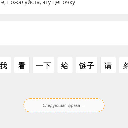
е, пожалуйста, эту цепочку
我
看
一下
给
链子
请
Следующая фраза →