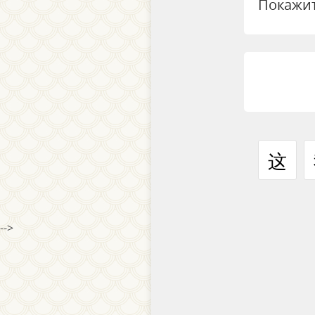
Покажит
这
-->