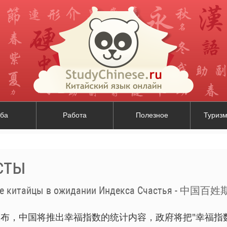
ба
Работа
Полезное
Туризм
сты
ые китайцы в ожидании Индекса Счастья - 
局宣布，中国将推出幸福指数的统计内容，政府将把"幸福指