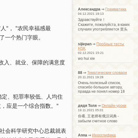
Александра
⇒
Грамматика
04.12.2021 19:13
Здравствуйте！
Cкажите, пожалуйста, в каких
"， "农民幸福感最
случаях употребляется 里头
成了一个热门字眼。
sijiepan
⇒
Пробные тесты
HSK
02.12.2021 15:21
wo hui xie
括收入、就业、保障的满意度
88
⇒
Тематические словари
20.11.2021 19:28
Очень полезный список,
спасибо большое автору,
правда не понял номер 18
稳定、犯罪率较低、人均住
，应是一个综合指数。"
дядя Толя
⇒
Онлайн-уроки
19.11.2021 05:01
你看, 王老师有俄汉词典 -
забыли счетное слово
社会科学研究中心总裁就表
Anna
⇒
Иероглифика