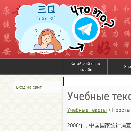
Китайский язык
Уче
онлайн
Вход на сайт
Учебные тек
Учебные тексты
/
Прост
2006年，中国国家统计