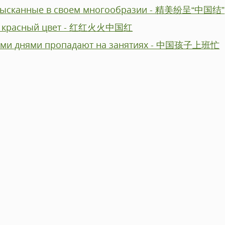
 изысканные в своем многообразии - 精美纷呈“中国结”
ий красный цвет - 红红火火中国红
лыми днями пропадают на занятиях - 中国孩子上班忙