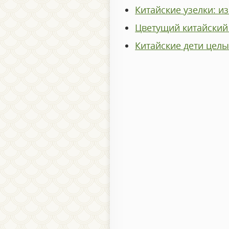
Китайские узелки:
Цветущий китайск
Китайские дети це