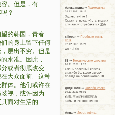
包容
。
但是
，
有
Александра
⇒
Грамматика
容
吗
？
04.12.2021 19:13
Здравствуйте！
Cкажите, пожалуйста, в каких
случаях употребляется 里头
相望
的
韩国
，
青春
sijiepan
⇒
Пробные тесты
他们
的
身上
留下
任何
HSK
02.12.2021 15:21
鹜
，
层出不穷
。
但是
wo hui xie
遇
的
水准
。
因此
，
88
⇒
Тематические словари
20.11.2021 19:28
部
分
或者
彻底
改变
Очень полезный список,
спасибо большое автору,
现
在
大众
面前
。
这种
правда не понял номер 18
众
群体
。
他们
或许
在
дядя Толя
⇒
Онлайн-уроки
遇
歧视
，
或许
因为
19.11.2021 05:01
你看, 王老师有俄汉词典 -
更
具
面对
生活
的
забыли счетное слово
Anna
⇒
Иероглифика