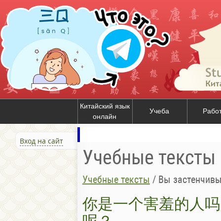
Китайский язык
Учеба
Рабо
онлайн
Вход на сайт
Учебные тексты
Учебные тексты
/
Вы застенч
你是一个害羞的人吗
呢？