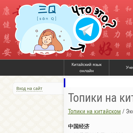
Китайский язык
Уче
онлайн
Вход на сайт
Топики на к
Топики на китайском
/
Эк
中国经济