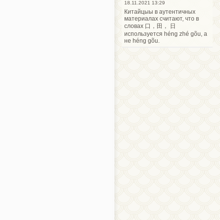
18.11.2021 13:29
Китайцыы в аутентичных
материалах считают, что в
словах 口，田， 日
используется héng zhé gõu, а
не héng gõu.