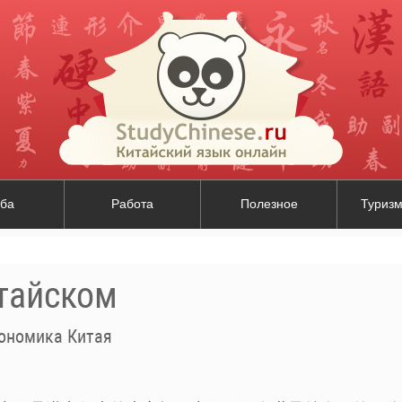
ба
Работа
Полезное
Туризм
итайском
ономика Китая