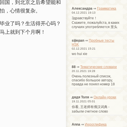
回国，到北京之后希望能和
Александра
⇒
Грамматика
怕，心情很复杂。
04.12.2021 19:13
Здравствуйте！
毕业了吗？生活得开心吗？
Cкажите, пожалуйста, в каких
случаях употребляется 里头
马上就到下个月啊！
sijiepan
⇒
Пробные тесты
HSK
02.12.2021 15:21
wo hui xie
88
⇒
Тематические словари
20.11.2021 19:28
Очень полезный список,
спасибо большое автору,
правда не понял номер 18
дядя Толя
⇒
Онлайн-уроки
19.11.2021 05:01
你看, 王老师有俄汉词典 -
забыли счетное слово
Anna
⇒
Иероглифика