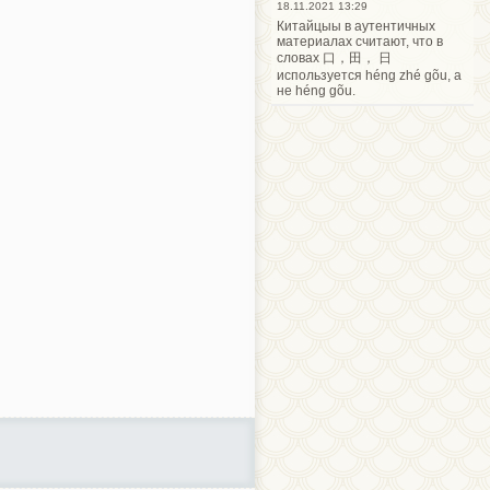
18.11.2021 13:29
Китайцыы в аутентичных
материалах считают, что в
словах 口，田， 日
используется héng zhé gõu, а
не héng gõu.