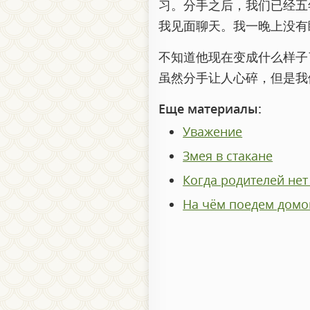
习。分手之后，我们已经五
我见面聊天。我一晚上没有
不知道他现在变成什么样子
虽然分手让人心碎，但是我
Еще материалы:
Уважение
Змея в стакане
Когда родителей нет
На чём поедем домо