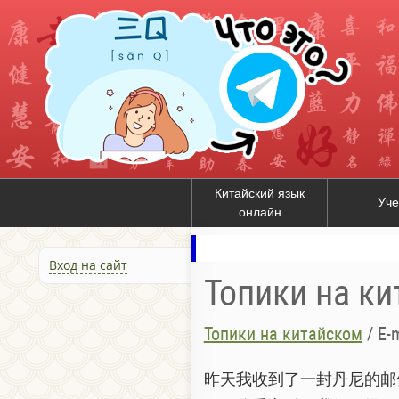
Китайский язык
Уче
онлайн
Вход на сайт
Топики на к
Топики на китайском
/
E-
昨天我收到了一封丹尼的邮