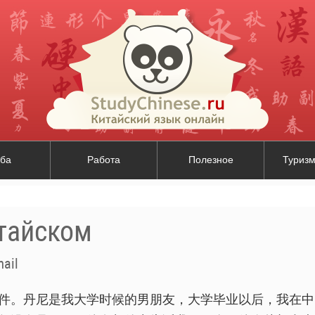
ба
Работа
Полезное
Туризм
итайском
mail
件。丹尼是我大学时候的男朋友，大学毕业以后，我在中