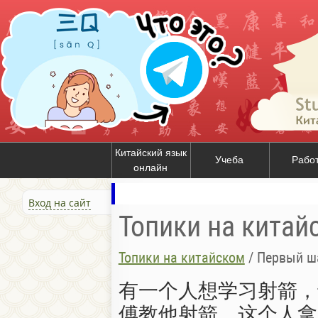
Китайский язык
Учеба
Рабо
онлайн
Вход на сайт
Топики на китай
Топики на китайском
/
Первый ш
有一个人想学习射箭，
傅教他射箭。这个人拿