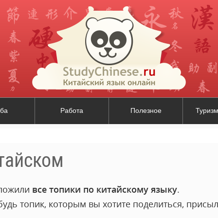
ба
Работа
Полезное
Туризм
итайском
ыложили
все топики по китайскому языку
.
ибудь топик, которым вы хотите поделиться, присыл