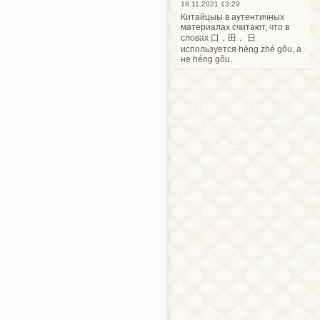
18.11.2021 13:29
Китайцыы в аутентичных
материалах считают, что в
словах 口，田， 日
используется héng zhé gõu, а
не héng gõu.