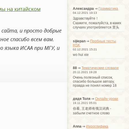
мы на китайском
Александра
⇒
Грамматика
04.12.2021 19:13
Здравствуйте！
Cкажите, пожалуйста, в каких
случаях употребляется 里头
 сайта, и просто добрые
ое спасибо всем вам.
sijiepan
⇒
Пробные тесты
HSK
 языка ИСАА при МГУ, и
02.12.2021 15:21
wo hui xie
88
⇒
Тематические словари
20.11.2021 19:28
Очень полезный список,
спасибо большое автору,
правда не понял номер 18
дядя Толя
⇒
Онлайн-уроки
19.11.2021 05:01
你看, 王老师有俄汉词典 -
забыли счетное слово
Anna
⇒
Иероглифика