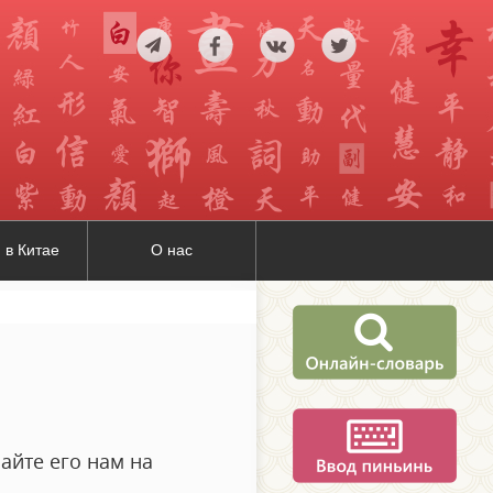
 в Китае
О нас
айте его нам на