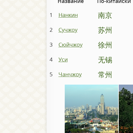
Название
По-китайски
南京
1
Нанкин
苏州
2
Сучжоу
徐州
3
Сюйчжоу
无锡
4
Уси
常州
5
Чанчжоу