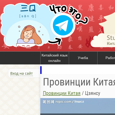
Китайский язык
Учеба
Рабо
онлайн
Вход на сайт
Провинции Кита
Провинции Китая
/
Цзянсу