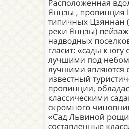
Расположенная вдо
Янцзы , провинция 
типичных Цзяннан (
реки Янцзы) пейзаж
надводных поселков
гласит: «сады к югу
лучшими под небом,
лучшими являются 
известный туристич
провинции, облада
классическими садам
скромного чиновник
«Сад Львиной рощи»
составленные класс