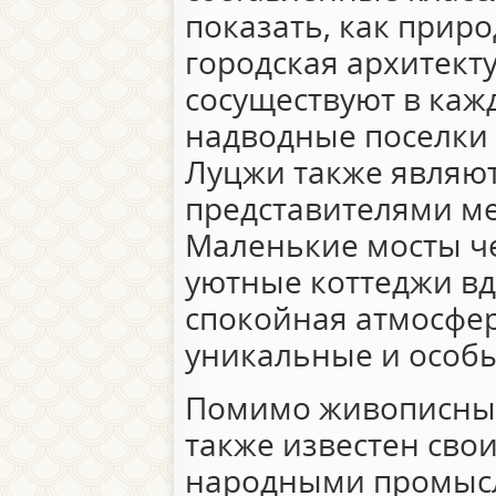
показать, как прир
городская архитект
сосуществуют в каж
надводные поселки 
Луцжи также являю
представителями м
Маленькие мосты че
уютные коттеджи в
спокойная атмосфер
уникальные и особ
Помимо живописных
также известен св
народными промыс