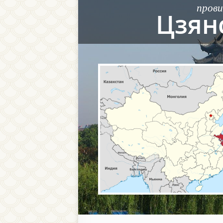
прови
Цзян