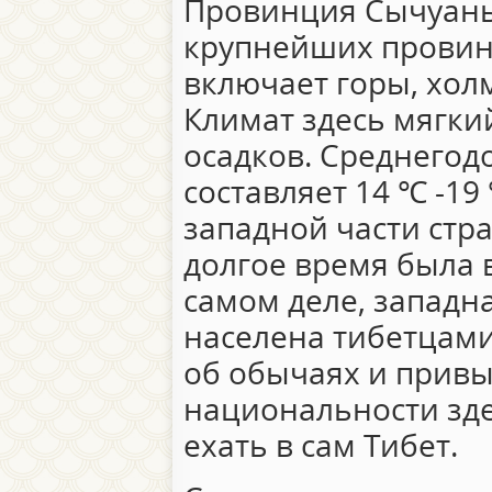
Провинция Сычуань
крупнейших провин
включает горы, хол
Климат здесь мягки
осадков. Среднегод
составляет 14 ℃ -19
западной части стр
долгое время была 
самом деле, западн
населена тибетцами,
об обычаях и привы
национальности зде
ехать в сам Тибет.