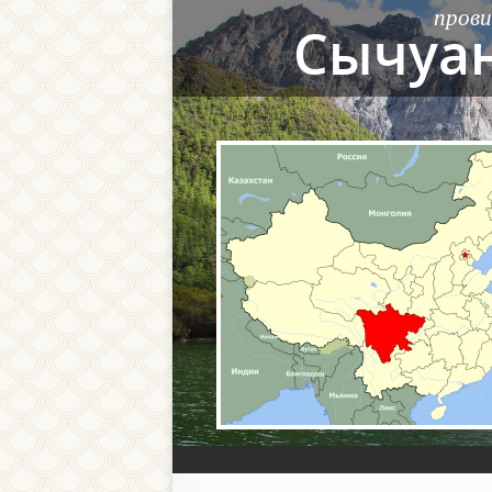
прови
Сычуа