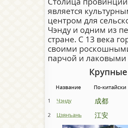
Столица провинции
является культурн
центром для сельс
Чэнду и одним из п
стране. С 13 века г
своими роскошными
парчой и лаковыми
Крупные 
Название
По-китайски
成都
1
Чэнду
江安
2
Цзянъань