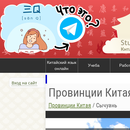
Китайский язык
Учеба
Рабо
онлайн
Вход на сайт
Провинции Кита
Провинции Китая
/
Сычуань