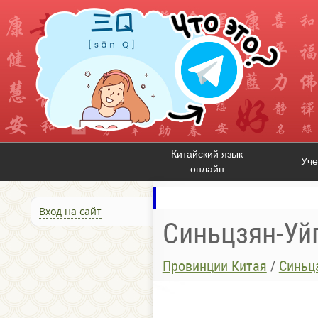
Китайский язык
Уче
онлайн
Вход на сайт
Синьцзян-Уй
Провинции Китая
/
Синьц