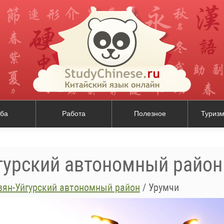
ба
Работа
Полезное
Туризм
гурский автономный район
зян-Уйгурский автономный район
/
Урумчи