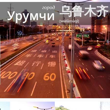
乌鲁木齐
город
Урумчи
[wūlǔmùqí]