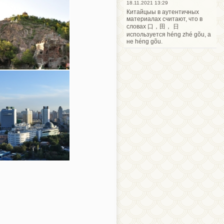
18.11.2021 13:29
Китайцыы в аутентичных
материалах считают, что в
словах 口，田， 日
используется héng zhé gõu, а
не héng gõu.