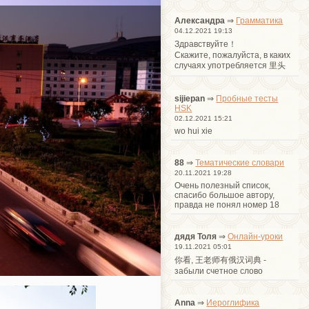
Александра
⇒
Грамматика
04.12.2021 19:13
Здравствуйте！
Cкажите, пожалуйста, в каких
случаях употребляется 里头
sijiepan
⇒
Пробные тесты
HSK
02.12.2021 15:21
wo hui xie
88
⇒
Тематические словари
20.11.2021 19:28
Очень полезный список,
спасибо большое автору,
правда не понял номер 18
дядя Толя
⇒
Онлайн-уроки
19.11.2021 05:01
你看, 王老师有俄汉词典 -
забыли счетное слово
Anna
⇒
Иероглифика