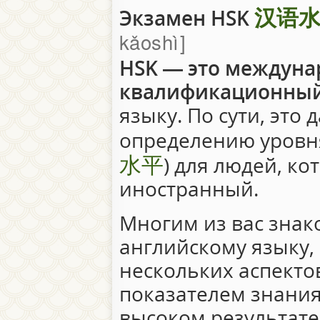
汉语
Экзамен HSK
kǎoshì
HSK — это междун
квалификационный
языку. По сути, это
определению уровня
水平
) для людей, ко
иностранный.
Многим из вас зна
английскому языку,
нескольких аспекто
показателем знания
высоком результате,