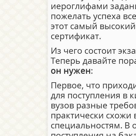
иероглифами задани
пожелать успеха вс
этот самый высоки
сертификат.
Из чего состоит эк
Теперь давайте по
он нужен
:
Первое, что приходи
для поступления в к
вузов разные требо
практически схожи 
специальностям. В 
поступления на бак