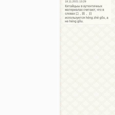
18.11.2021 13:29
Китайцыы в аутентичных
материалах считают, что в
словах 口，田， 日
используется héng zhé gõu, а
не héng gõu.