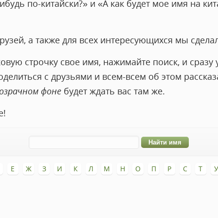
ибудь по-китайски?» и «А как будет мое имя на кит
узей, а также для всех интересующихся мы сделал
овую строчку свое имя, нажимайте поиск, и сразу 
поделиться с друзьями и всем-всем об этом рассказ
розрачном фоне
будет ждать вас там же.
е!
Е
Ж
З
И
К
Л
М
Н
О
П
Р
С
Т