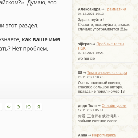
айском?». Думаю, это
Александра
⇒
Грамматика
04.12.2021 19:13
Здравствуйте！
и этот раздел.
Cкажите, пожалуйста, в каких
случаях употребляется 里头
узнаете,
как ваше имя
sijiepan
⇒
Пробные тесты
ать? Нет проблем,
HSK
02.12.2021 15:21
wo hui xie
88
⇒
Тематические словари
20.11.2021 19:28
Очень полезный список,
спасибо большое автору,
правда не понял номер 18
дядя Толя
⇒
Онлайн-уроки
У
Ф
Э
Ю
Я
19.11.2021 05:01
你看, 王老师有俄汉词典 -
забыли счетное слово
Anna
⇒
Иероглифика