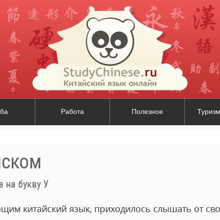
ба
Работа
Полезное
Туризм
йском
 на букву У
ющим китайский язык, приходилось слышать от сво