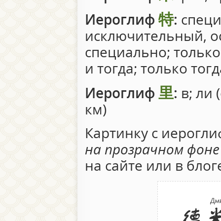
特
Иероглиф
:
специ
исключительный, ос
специально; только,
и тогда; только тогд
里
Иероглиф
:
в; ли 
км)
Картинку с иерогл
на прозрачном фоне
на сайте или в блог