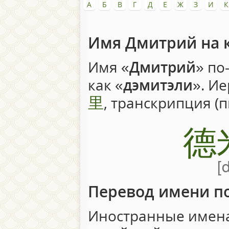
А
Б
В
Г
Д
Е
Ж
З
И
К
Имя Дмитрий на 
Имя «
Дмитрий
» по
как «
дэмитэли
». И
里
, транскрипция (
德
Перевод имени п
Иностранные имена