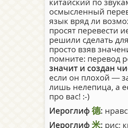
китайский по звукам
осмысленный перев
язык вряд ли возмо
просят перевести 
решили сделать для
просто взяв значен
помните: перевод 
значит и создан чи
если он плохой — за
лишь нелепица, а 
про вас! :-)
德
Иероглиф
:
нравс
米
Иероглиф
:
рис; к