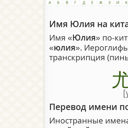
А
Б
В
Г
Д
Е
Ж
З
И
К
Имя Юлия на кит
Имя «
Юлия
» по-ки
«
юлия
». Иероглиф
транскрипция (пин
Перевод имени п
Иностранные имена