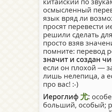
китайский по звукам
осмысленный перев
язык вряд ли возмо
просят перевести 
решили сделать для
просто взяв значен
помните: перевод 
значит и создан чи
если он плохой — за
лишь нелепица, а 
про вас! :-)
尤
Иероглиф
:
особе
больший, особый; р