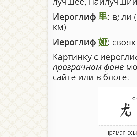
лучшее, наилучший
里
Иероглиф
:
в; ли 
км)
娅
Иероглиф
:
свояк
Картинку с иерогл
прозрачном фоне
мо
сайте или в блоге:
Прямая ссыл