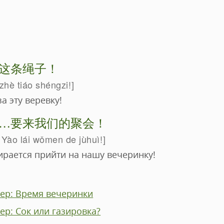
这条绳子！
zhè tiáo shéngzi!
а эту веревку!
…要来我们的聚会！
ào lái wǒmen de jùhuì!
бирается прийти на нашу вечеринку!
ер: Время вечеринки
р: Сок или газировка?