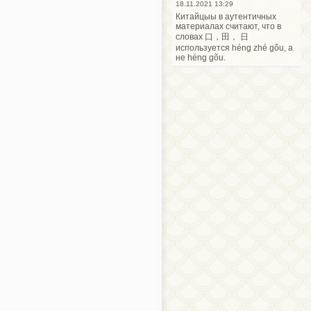
18.11.2021 13:29
Китайцыы в аутентичных
материалах считают, что в
словах 口，田， 日
используется héng zhé gõu, а
не héng gõu.