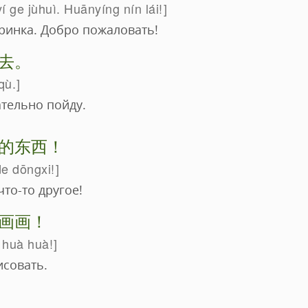
 ge jùhuì. Huānyíng nín lái!
еринка. Добро пожаловать!
去。
qù.
ательно пойду.
的东西！
e dōngxi!
что-то другое!
画画！
 huà huà!
исовать.