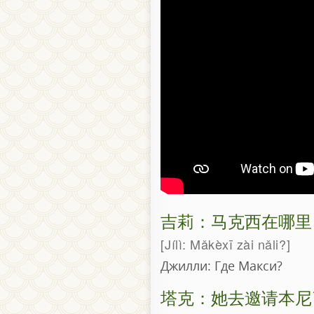
吉莉：马克西在哪里
Jílì: Mǎkèxī zài nǎli?
Джилли: Где Макси?
塔克：她去邀请本尼