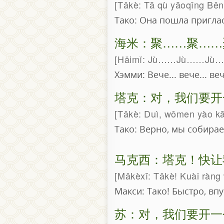
Tǎkè: Tā qù yāoqǐng Běnn
Тако: Она пошла пригла
海米：聚……聚……
Hǎimǐ: Jù……Jù……Jù…
Хэмми: Вече... вече... ве
塔克：对，我们要开
Tǎkè: Duì, wǒmen yào kāi
Тако: Верно, мы собирае
马克西：塔克！快让
Mǎkèxī: Tǎkè! Kuài ràng 
Макси: Тако! Быстро, впу
苏：对，我们要开一