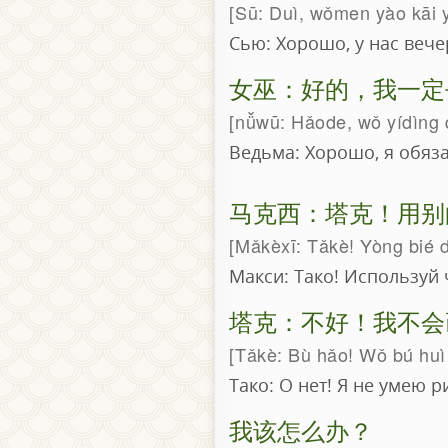
Sū: Duì, wǒmen yào kāi yí
Сью: Хорошо, у нас веч
女巫：好的，我一定
nǚwū: Hǎode, wǒ yídìng 
Ведьма: Хорошо, я обяз
马克西：塔克！用别
Mǎkèxī: Tǎkè! Yòng bié d
Макси: Тако! Используй 
塔克：不好！我不会
Tǎkè: Bù hǎo! Wǒ bú huì
Тако: О нет! Я не умею р
我该怎么办？