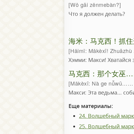
Wǒ gāi zěnmebàn?
Что я должен делать?
海米：马克西！抓住
Hǎimǐ: Mǎkèxī! Zhuāzhù 
Хэмми: Макси! Хватайся з
马克西：那个女巫…
Mǎkèxī: Nà ge nǚwū…… Y
Макси: Эта ведьма... со
Еще материалы:
24. Волшебный марк
25. Волшебный марке