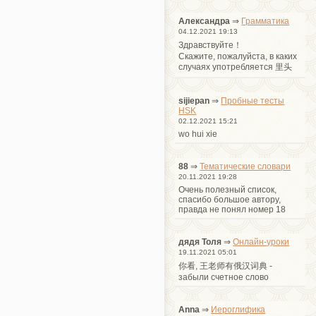
Александра
⇒
Грамматика
04.12.2021 19:13
Здравствуйте！
Cкажите, пожалуйста, в каких
случаях употребляется 里头
sijiepan
⇒
Пробные тесты
HSK
02.12.2021 15:21
wo hui xie
88
⇒
Тематические словари
20.11.2021 19:28
Очень полезный список,
спасибо большое автору,
правда не понял номер 18
дядя Толя
⇒
Онлайн-уроки
19.11.2021 05:01
你看, 王老师有俄汉词典 -
забыли счетное слово
Anna
⇒
Иероглифика