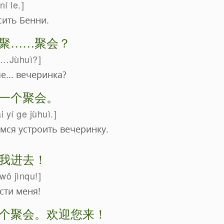
í le.
сить Бенни.
聚……聚会？
…Jùhuì?
че... вечеринка?
一个聚会。
 yí ge jùhuì.
мся устроить вечеринку.
我进去！
wǒ jìnqu!
сти меня!
个聚会。欢迎您来！