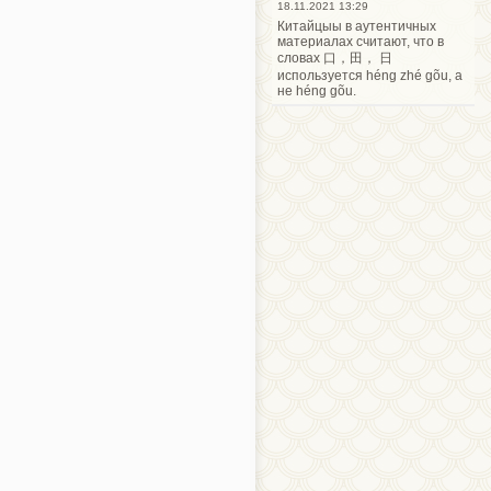
18.11.2021 13:29
Китайцыы в аутентичных
материалах считают, что в
словах 口，田， 日
используется héng zhé gõu, а
не héng gõu.