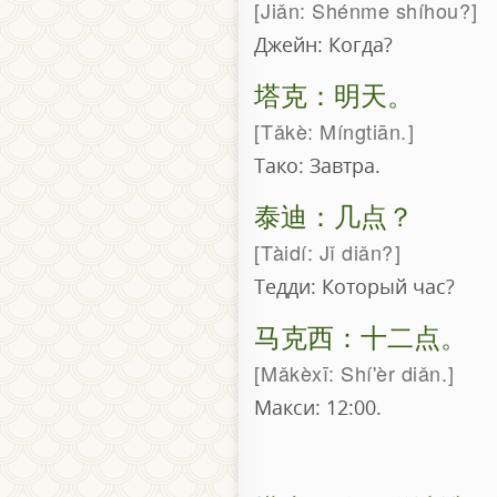
Jiǎn: Shénme shíhou?
Джейн: Когда?
塔克：明天。
Tǎkè: Míngtiān.
Тако: Завтра.
泰迪：几点？
Tàidí: Jǐ diǎn?
Тедди: Который час?
马克西：十二点。
Mǎkèxī: Shí'èr diǎn.
Макси: 12:00.