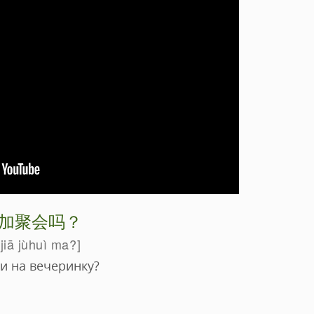
加聚会吗？
jiā jùhuì ma?
и на вечеринку?