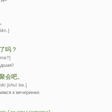
。
iǎn.
了吗？
e ma?
едшая?
聚会吧。
i jùhuì ba.
имся к вечеринке.
р: Сок или газировка?