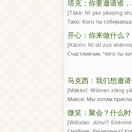
塔克：你要邀请谁，
Tǎkè: Nǐ yào yāoqǐng sh
Тако: Кого ты собираешь
开心：你来做什么？
Kāixīn: Nǐ lái zuò shénm
Счастливчик: Чего ты х
马克西：我们想邀请
Mǎkèxī: Wǒmen xiǎng yāo
Макси: Мы хотим приглас
微笑：聚会？什么时
Wēixiào: Jùhuì? Shénme
Смайлик: Вечеринка? Ко