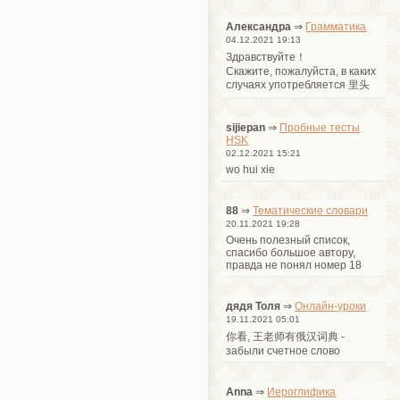
Александра
⇒
Грамматика
04.12.2021 19:13
Здравствуйте！
Cкажите, пожалуйста, в каких
случаях употребляется 里头
sijiepan
⇒
Пробные тесты
HSK
02.12.2021 15:21
wo hui xie
88
⇒
Тематические словари
20.11.2021 19:28
Очень полезный список,
спасибо большое автору,
правда не понял номер 18
дядя Толя
⇒
Онлайн-уроки
19.11.2021 05:01
你看, 王老师有俄汉词典 -
забыли счетное слово
Anna
⇒
Иероглифика