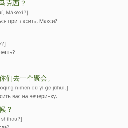
马克西？
uí, Mǎkèxī?
ся пригласить, Макси?
e?
очешь?
你们去一个聚会。
qǐng nǐmen qù yí ge jùhuì.
ить вас на вечеринку.
候？
 shíhou?
гда?