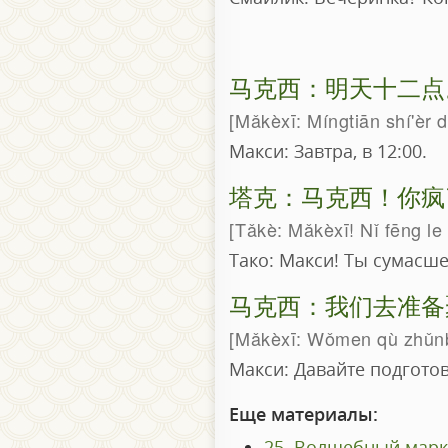
马克西：明天十二点
Mǎkèxī: Míngtiān shí'èr d
Макси: Завтра, в 12:00.
塔克：马克西！你疯
Tǎkè: Mǎkèxī! Nǐ fēng l
Тако: Макси! Ты сумасш
马克西：我们去准备
Mǎkèxī: Wǒmen qù zhǔnbè
Макси: Давайте подготов
Еще материалы:
25. Волшебный марке