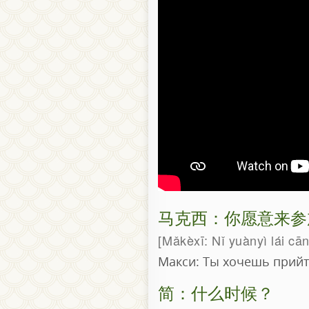
马克西：你愿意来参
Mǎkèxī: Nǐ yuànyì lái cān
Макси: Ты хочешь прийт
简：什么时候？