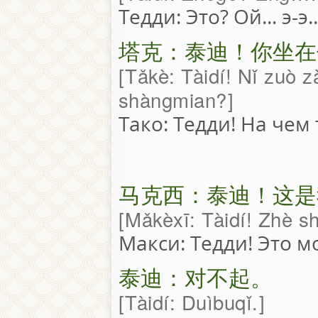
Тедди: Это? Ой... э-э.
塔克：泰迪！你坐在
Tǎkè: Tàidí! Nǐ zuò 
shàngmian?
Тако: Тедди! На чем
马克西：泰迪！这是
Mǎkèxī: Tàidí! Zhè s
Макси: Тедди! Это м
泰迪：对不起。
Tàidí: Duìbuqǐ.