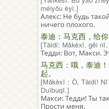
méiyǒu èyì.
Алекс: Не будь тако
ничего плохого.
泰迪：马克西，给你
Tàidí: Mǎkèxī, gěi nǐ.
Тедди: Вот, Макси. Э
马克西：哦，泰迪！
起。
Mǎkèxī：Ò, Tàidí! Nǐ t
Duìbuqǐ.
Макси: Тедди! Ты та
Прости меня.