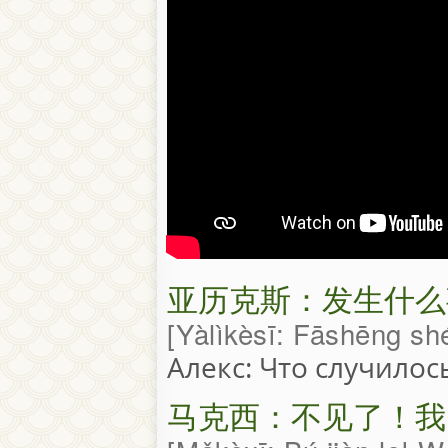
亚历克斯：发生什么
Yàlìkèsī: Fāshēng sh
Алекс: Что случилос
马克西：不见了！我