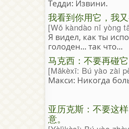
Тедди: Извини.
我看到你用它，我又
Wǒ kàndào nǐ yòng t
Я видел, как ты исп
голоден... так что...
马克西：不要再碰它
Mǎkèxī: Bú yào zài p
Макси: Никогда боль
亚历克斯：不要这样
意。
Yàlìkèsī: Bú yào zhè