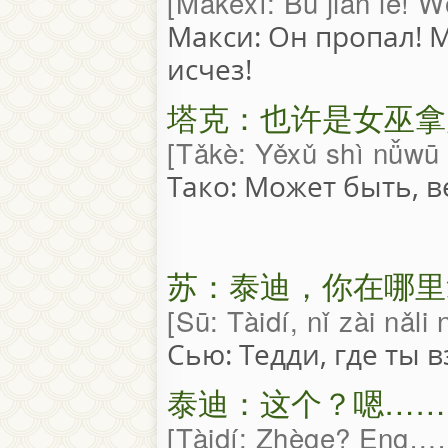
Mǎkèxī: Bú jiàn le! W
Макси: Он пропал!
исчез!
塔克：也许是女巫拿
Tǎkè: Yěxǔ shì nǚwū 
Тако: Может быть, в
苏：泰迪，你在哪里
Sū: Tàidí, nǐ zài nǎl
Сью: Тедди, где ты 
泰迪：这个？嗯……
Tàidí: Zhège? Eng…