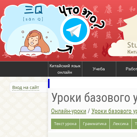
Китайский язык
Учеба
Рабо
онлайн
Вход на сайт
Уроки базового 
Онлайн-уроки
/
Уроки базового у
Текст урока
Грамматика
Лексика
Т