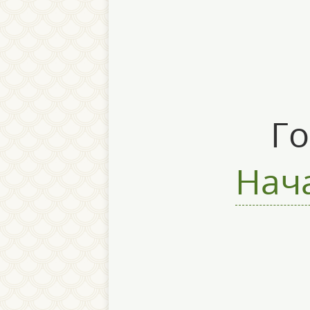
Го
Нача