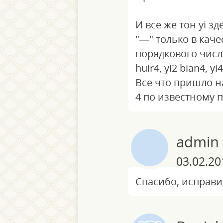
И все же тон yi з
"—" только в кач
порядкового числ
huir4, yi2 bian4, yi
Все что пришло на
4 по известному 
admin
03.02.20
Спасибо, исправи