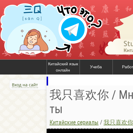
Китайский язык
Учеба
Рабо
онлайн
Вход на сайт
我只喜欢你 / Мне 
ты
Китайские сериалы
/
我只喜欢你 / М