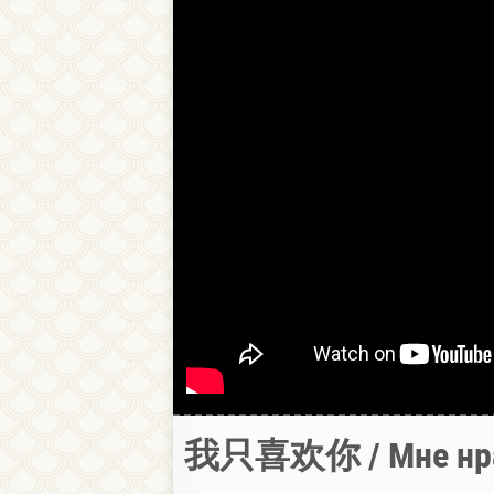
我只喜欢你 / Мне нрав