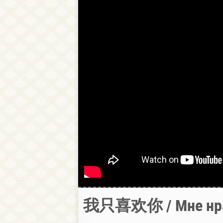
我只喜欢你 / Мне нрав