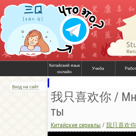
Китайский язык
Учеба
Рабо
онлайн
Вход на сайт
我只喜欢你 / Мне 
ты
Китайские сериалы
/
我只喜欢你 / М