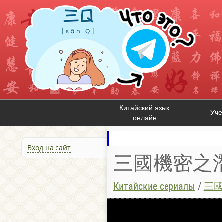
Китайский язык
Уче
онлайн
Вход на сайт
三國機密之潛龍在
Китайские сериалы
/
三國機