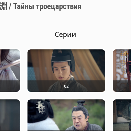
айны троецарствия
Серии
02