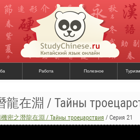
ба
Работа
Полезное
Туризм
淵 / Тайны троецарст
密之潛龍在淵 / Тайны троецарствия
/
Серия 21