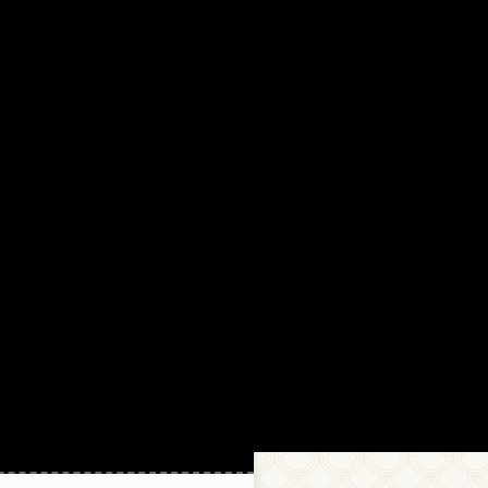
18.11.2021 13:29
Китайцыы в аутентичных
материалах считают, что в
словах 口，田， 日
используется héng zhé gõu, а
не héng gõu.