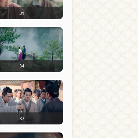
31
34
37