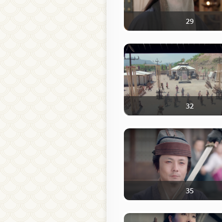
29
32
35