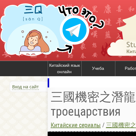
Китайский язык
Учеба
Рабо
онлайн
Вход на сайт
三國機密之潛龍在淵
троецарствия
Китайские сериалы
/
三國機密之潛龍在