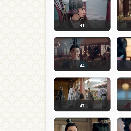
41
44
47