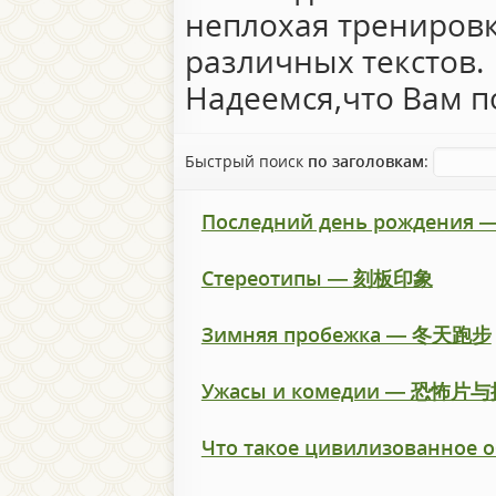
неплохая трениров
различных текстов.
Надеемся,что Вам по
Быстрый поиск
по заголовкам
:
Последний день рождени
Cтереотипы — 刻板印象
Зимняя пробежка — 冬天跑步
Ужасы и комедии — 恐怖片
Что такое цивилизованн