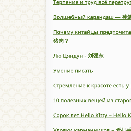
Терпение и труд всё пе
Волшебный карандаш — 神
Почему китайцы предпоч
猪肉？
Лю Цяндун - 刘强东
Умение писать
Стремление к красоте есть
10 полезных вещей из ст
Сорок лет Hello Kitty – Hello 
Уловки карманников –