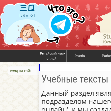
Китайский язык
Учеба
Рабо
онлайн
Вход на сайт
Учебные тексты
Данный раздел явл
подразделом нашего
онлайн" и мы создал