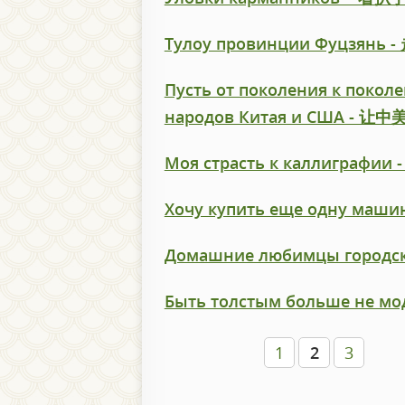
Тулоу провинции Фуцзянь
Пусть от поколения к покол
народов Китая и CШA 
Моя страсть к каллиграфи
Хочу купить еще одну ма
Домашние любимцы город
Быть толстым больше не 
1
2
3