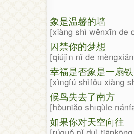
象是温馨的墙
xiàng shì wēnxīn de 
囚禁你的梦想
qiújìn nǐ de mèngxiǎ
幸福是否象是一扇铁
xìngfú shìfǒu xiàng s
候鸟失去了南方
hòuniǎo shīqùle nán
如果你对天空向往
rúguǒ nǐ duì tiānkōn