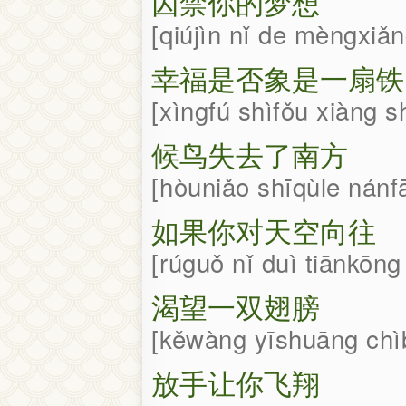
囚禁你的梦想
qiújìn nǐ de mèngxiǎ
幸福是否象是一扇铁
xìngfú shìfǒu xiàng s
候鸟失去了南方
hòuniǎo shīqùle nán
如果你对天空向往
rúguǒ nǐ duì tiānkōn
渴望一双翅膀
kěwàng yīshuāng ch
放手让你飞翔