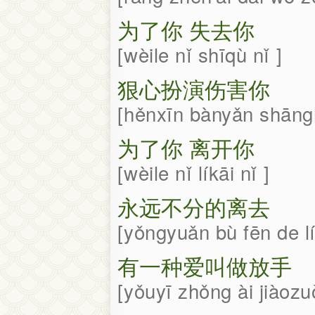
为了你 失去你
wèile nǐ shīqù nǐ
狠心扮演伤害你
hěnxīn bànyǎn shāng
为了你 离开你
wèile nǐ líkāi nǐ
永远不分的离去
yǒngyuǎn bù fēn de l
有一种爱叫做放手
yǒuyī zhǒng ài jiàoz