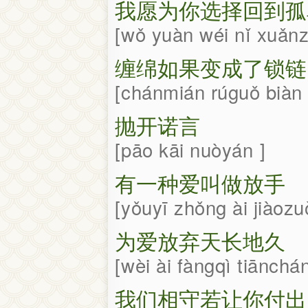
我愿为你选择回到孤
wǒ yuàn wéi nǐ xuǎn
缠绵如果变成了锁链
chánmián rúguǒ biàn
抛开诺言
pāo kāi nuòyán
有一种爱叫做放手
yǒuyī zhǒng ài jiàoz
为爱放弃天长地久
wèi ài fàngqì tiānchá
我们相守若让你付出