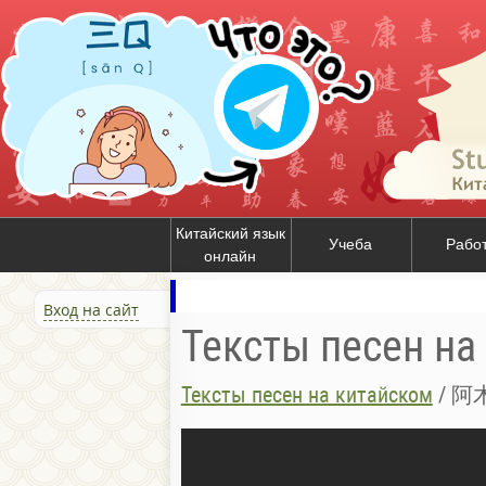
Китайский язык
Учеба
Рабо
онлайн
Вход на сайт
Тексты песен на
Тексты песен на китайском
/
阿