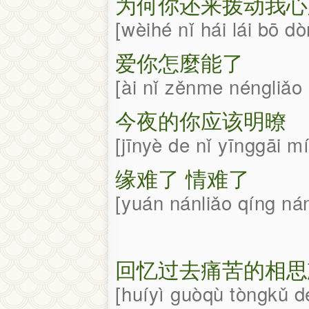
为何你还来拨动我心
wèihé nǐ hái lái bō d
爱你怎麼能了
ài nǐ zěnme néngliǎo
今夜的你应该明暸
jīnyè de nǐ yīnggāi m
缘难了 情难了
yuán nánliǎo qíng ná
回忆过去痛苦的相思
huíyì guòqù tòngkǔ d