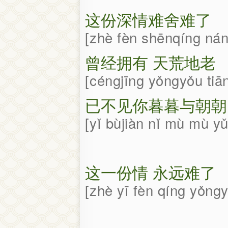
这份深情难舍难了
zhè fèn shēnqíng nán
曾经拥有 天荒地老
céngjīng yǒngyǒu ti
已不见你暮暮与朝朝
yǐ bùjiàn nǐ mù mù y
这一份情 永远难了
zhè yī fèn qíng yǒng