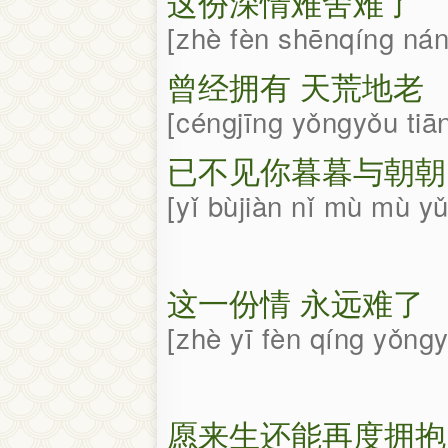
这份深情难舍难了
zhè fèn shēnqíng nán
曾经拥有 天荒地老
céngjīng yǒngyǒu ti
已不见你暮暮与朝朝
yǐ bùjiàn nǐ mù mù y
这一份情 永远难了
zhè yī fèn qíng yǒng
愿来生还能再度拥抱