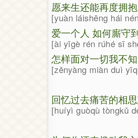
愿来生还能再度拥抱
yuàn láishēng hái n
爱一个人 如何廝守
ài yīgè rén rúhé sī s
怎样面对一切我不知
zěnyàng miàn duì yī
回忆过去痛苦的相思
huíyì guòqù tòngkǔ d