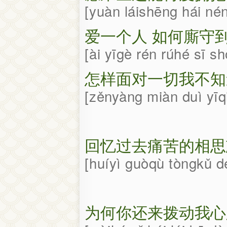
yuàn láishēng hái n
爱一个人 如何廝守
ài yīgè rén rúhé sī s
怎样面对一切我不知
zěnyàng miàn duì yī
回忆过去痛苦的相思
huíyì guòqù tòngkǔ d
为何你还来拨动我心