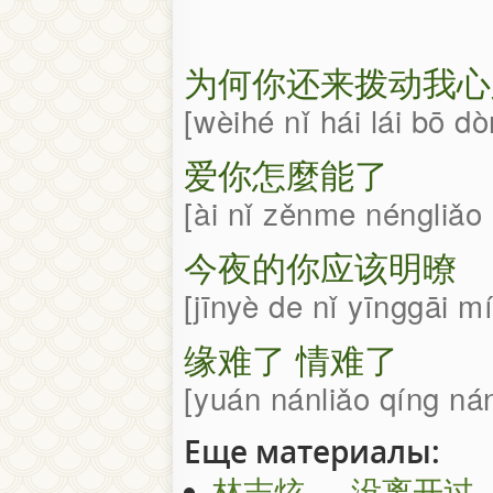
为何你还来拨动我心
wèihé nǐ hái lái bō d
爱你怎麼能了
ài nǐ zěnme néngliǎo
今夜的你应该明暸
jīnyè de nǐ yīnggāi m
缘难了 情难了
yuán nánliǎo qíng ná
Еще материалы:
林志炫 — 没离开过