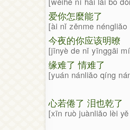
wèihé nǐ hái lái bō d
爱你怎麼能了
ài nǐ zěnme néngliǎo
今夜的你应该明暸
jīnyè de nǐ yīnggāi m
缘难了 情难了
yuán nánliǎo qíng ná
心若倦了 泪也乾了
xīn ruò juànliǎo lèi y