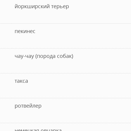
йоркширский терьер
пекинес
чау-чау (порода собак)
такса
ротвейлер
немецкая овчарка