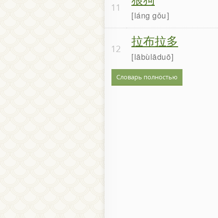
11
láng gǒu
拉布拉多
12
lābùlāduō
Словарь полностью