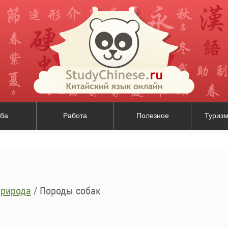
ба
Работа
Полезное
Туризм
рирода
/
Породы собак