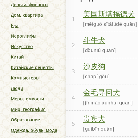
Деньги, финансы
美国斯塔福德犬
Дом, квартира
1
měiguó sītǎfúdé quǎn
Еда
Иероглифы
斗牛犬
2
Искусство
dòuniú quǎn
Китай
沙皮狗
Китайские рецепты
3
shāpí gǒu
Компьютеры
Люди
金毛寻回犬
4
Меры, емкости
jīnmáo xúnhuí quǎn
Мир, география
贵宾犬
Образование
5
guìbīn quǎn
Одежда, обувь, мода