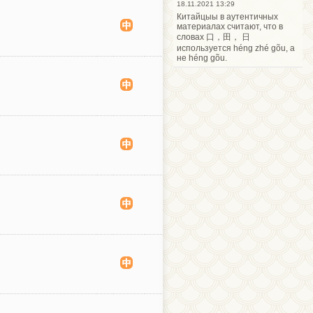
18.11.2021 13:29
Китайцыы в аутентичных
материалах считают, что в
словах 口，田， 日
используется héng zhé gõu, а
не héng gõu.