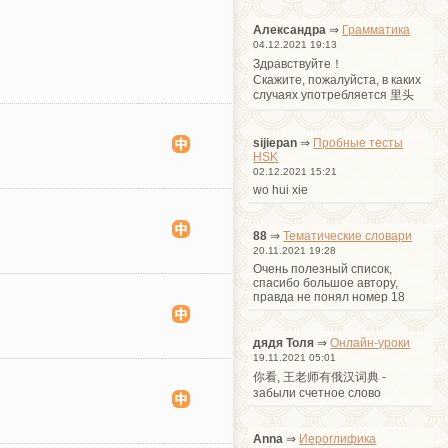
Александра
⇒
Грамматика
04.12.2021 19:13
Здравствуйте！
Cкажите, пожалуйста, в каких
случаях употребляется 里头
sijiepan
⇒
Пробные тесты
HSK
02.12.2021 15:21
wo hui xie
88
⇒
Тематические словари
20.11.2021 19:28
Очень полезный список,
спасибо большое автору,
правда не понял номер 18
дядя Толя
⇒
Онлайн-уроки
19.11.2021 05:01
你看, 王老师有俄汉词典 -
забыли счетное слово
Anna
⇒
Иероглифика