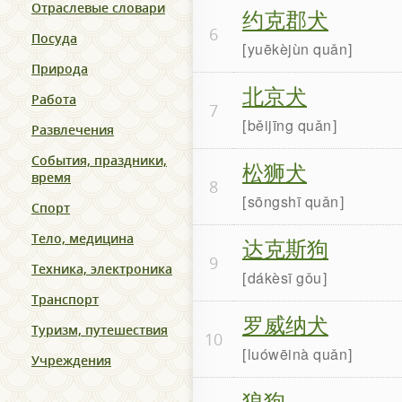
Отраслевые словари
约克郡犬
6
Посуда
yuēkèjùn quǎn
Природа
北京犬
Работа
7
běijīng quǎn
Развлечения
События, праздники,
松狮犬
время
8
sōngshī quǎn
Спорт
Тело, медицина
达克斯狗
9
Техника, электроника
dákèsī gǒu
Транспорт
罗威纳犬
Туризм, путешествия
10
luówēinà quǎn
Учреждения
狼狗