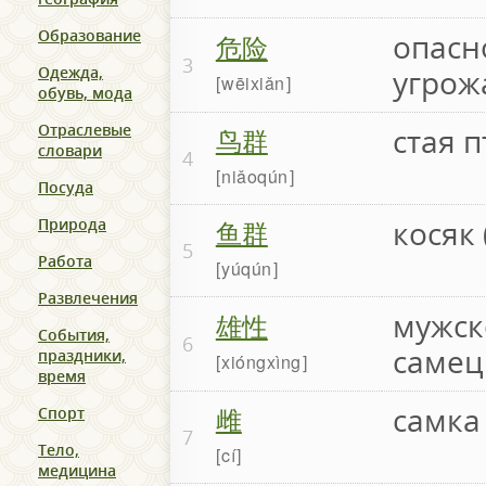
Образование
危险
опасн
3
Одежда,
угро
wēixiǎn
обувь, мода
Отраслевые
鸟群
стая 
словари
4
niǎoqún
Посуда
鱼群
косяк 
Природа
5
Работа
yúqún
Развлечения
雄性
мужск
События,
6
самец
праздники,
xióngxìng
время
雌
самка
Спорт
7
Тело,
cí
медицина