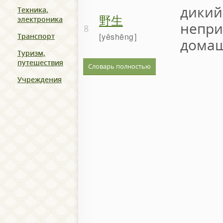
дикий
Техника,
野生
электроника
непри
8
yěshēng
Транспорт
дома
Туризм,
путешествия
Словарь полностью
Учреждения