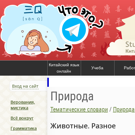
Китайский язык
Учеба
Рабо
онлайн
Вход на сайт
Природа
Верования,
мистика
Тематические словари
/
Природа
Всё вокруг
Животные. Разное
Грамматика