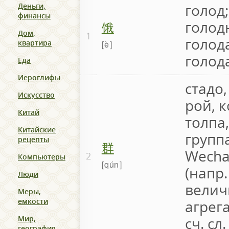
голод
Деньги,
финансы
饿
голод
Дом,
1
голод
квартира
è
голод
Еда
Иероглифы
стадо,
Искусство
рой, к
Китай
толпа,
Китайские
группа
рецепты
群
Wechat
2
Компьютеры
qún
(напр
Люди
велич
Меры,
емкости
агрега
Мир,
сч. сл.
география