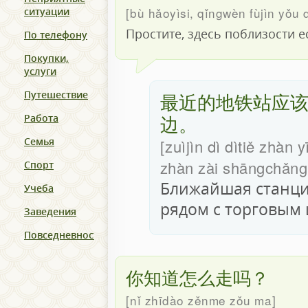
bù hǎoyìsi, qǐngwèn fùjìn yǒu 
ситуации
Простите, здесь поблизости е
По телефону
Покупки,
услуги
最近的地铁站应
Путешествие
边。
Работа
Семья
zuìjìn dì dìtiě zhàn 
zhàn zài shāngchǎng
Спорт
Ближайшая станция 
Учеба
рядом с торговым 
Заведения
Повседневность
你知道怎么走吗？
nǐ zhīdào zěnme zǒu ma