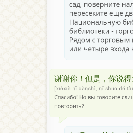
сад, поверните нал
пересеките еще дв
Национальную биб
библиотеки - торго
Рядом с торговым
или четыре входа 
谢谢你！但是，你说得
xièxiè nǐ dànshì, nǐ shuō dé tà
Спасибо! Но вы говорите сли
повторить?