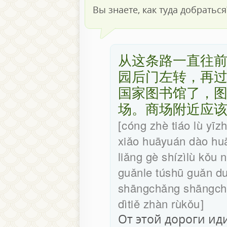
Вы знаете, как туда добраться
从这条路一直往
园后门左转，再
国家图书馆了，
场。商场附近应
cóng zhè tiáo lù yīz
xiǎo huāyuán dào hu
liǎng gè shízìlù kǒu 
guǎnle túshū guǎn du
shāngchǎng shāngchǎ
dìtiě zhàn rùkǒu
От этой дороги ид