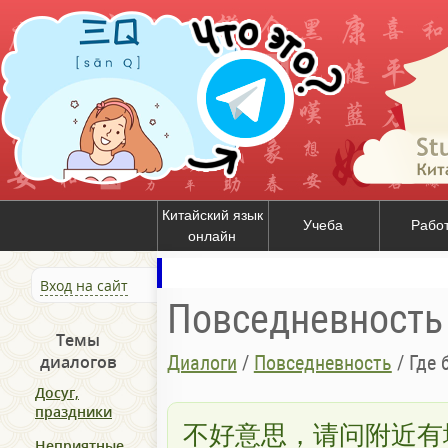
Китайский язык
Учеба
Рабо
онлайн
Вход на сайт
Повседневность
Темы
Диалоги
/
Повседневность
/
Где 
диалогов
Досуг,
праздники
不好意思，请问附近有
Неприятные