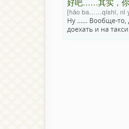
好吧……其实，
hǎo ba……qíshí, nǐ y
Ну ...... Вообще-т
доехать и на такси