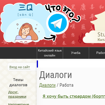
Китайский язык
Учеба
Рабо
онлайн
Вход на сайт
Диалоги
Темы
Диалоги
/
Работа
диалогов
Досуг,
Я хочу быть стюардом (борт
праздники
Неприятные