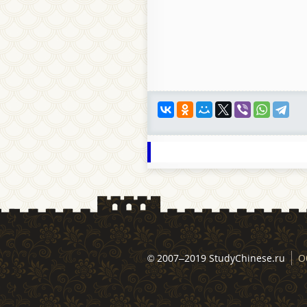
© 2007–2019 StudyChinese.ru
О