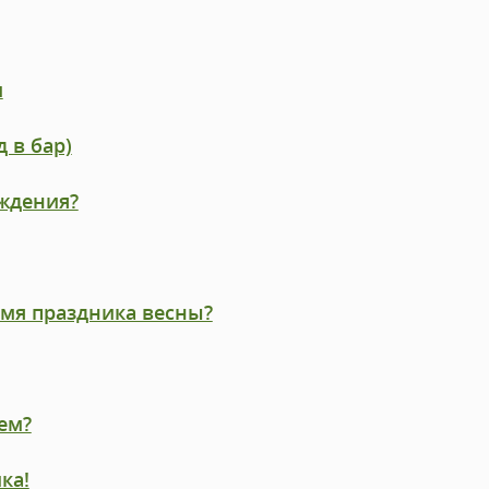
м
 в бар)
ождения?
емя праздника весны?
ем?
ка!