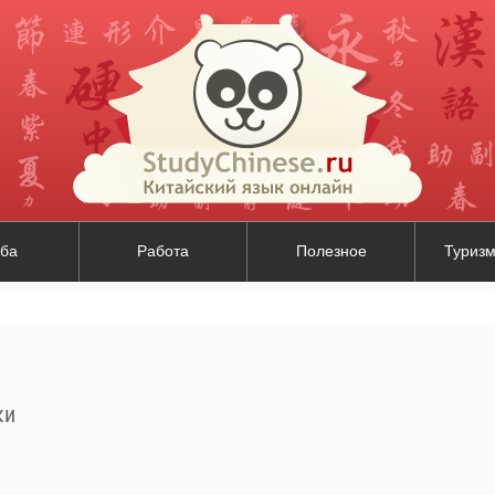
ба
Работа
Полезное
Туризм
ки