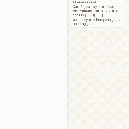
18.11.2021 13:29
Китайцыы в аутентичных
материалах считают, что в
словах 口，田， 日
используется héng zhé gõu, а
не héng gõu.