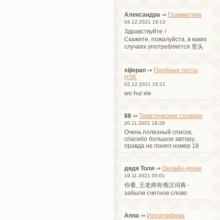
Александра
⇒
Грамматика
04.12.2021 19:13
Здравствуйте！
Cкажите, пожалуйста, в каких
случаях употребляется 里头
sijiepan
⇒
Пробные тесты
HSK
02.12.2021 15:21
wo hui xie
88
⇒
Тематические словари
20.11.2021 19:28
Очень полезный список,
спасибо большое автору,
правда не понял номер 18
дядя Толя
⇒
Онлайн-уроки
19.11.2021 05:01
你看, 王老师有俄汉词典 -
забыли счетное слово
Anna
⇒
Иероглифика