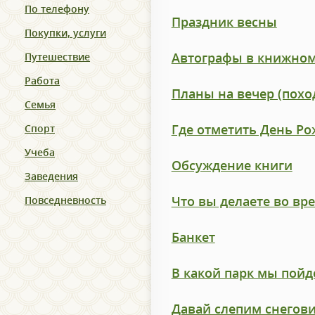
По телефону
Праздник весны
Покупки, услуги
Автографы в книжно
Путешествие
Работа
Планы на вечер (поход
Семья
Где отметить День Р
Спорт
Учеба
Обсуждение книги
Заведения
Что вы делаете во вр
Повседневность
Банкет
В какой парк мы пойд
Давай слепим снегови