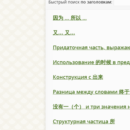
Быстрый поиск
по заголовкам
:
因为 ... 所以 ...
又… 又…
Придаточная часть, выраж
Использование 的时候 в пре
Конструкция с 出来
Разница между словами 终
没有一（个） и три значения н
Структурная частица 所