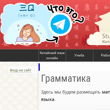
Китайский язык
Учеба
Рабо
онлайн
Вход на сайт
Грамматика
Здесь мы будем размещать
мат
языка
.