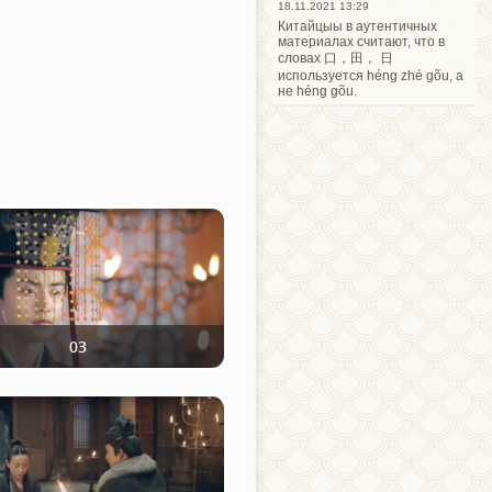
18.11.2021 13:29
Китайцыы в аутентичных
материалах считают, что в
словах 口，田， 日
используется héng zhé gõu, а
не héng gõu.
03