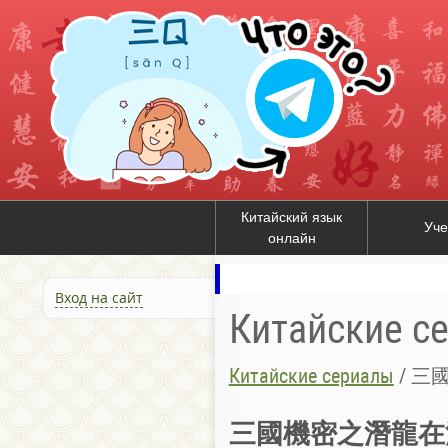
Китайский язык
Уче
онлайн
Вход на сайт
Китайские с
Китайские сериалы
/
三國機
三國機密之潛龍在淵 / Т