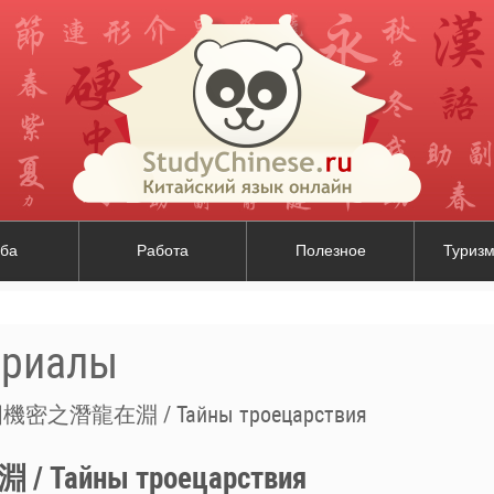
ба
Работа
Полезное
Туризм
ериалы
密之潛龍在淵 / Тайны троецарствия
айны троецарствия