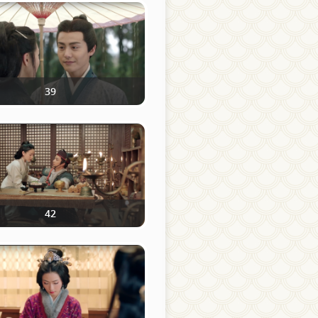
39
42