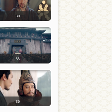
30
33
36