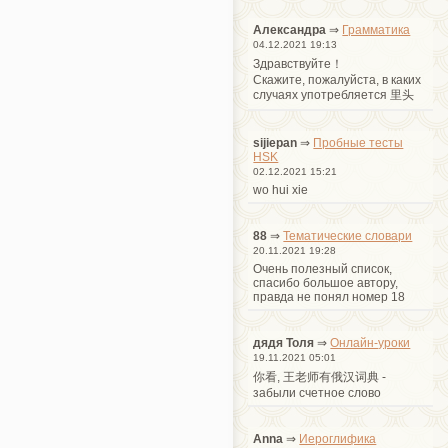
Александра
⇒
Грамматика
04.12.2021 19:13
Здравствуйте！
Cкажите, пожалуйста, в каких
случаях употребляется 里头
sijiepan
⇒
Пробные тесты
HSK
02.12.2021 15:21
wo hui xie
88
⇒
Тематические словари
20.11.2021 19:28
Очень полезный список,
спасибо большое автору,
правда не понял номер 18
дядя Толя
⇒
Онлайн-уроки
19.11.2021 05:01
你看, 王老师有俄汉词典 -
забыли счетное слово
Anna
⇒
Иероглифика