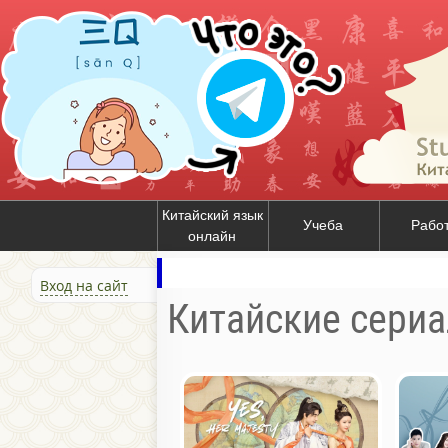
Китайский язык
Учеба
Рабо
онлайн
Вход на сайт
Китайские сери