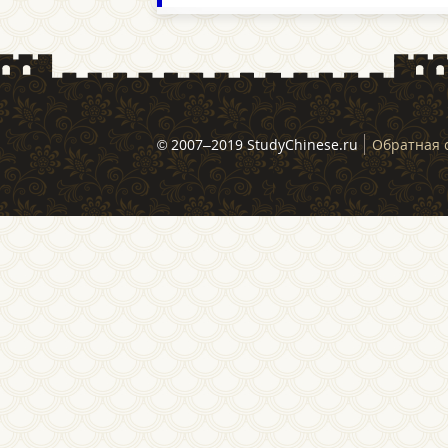
© 2007–2019 StudyChinese.ru
Обратная 